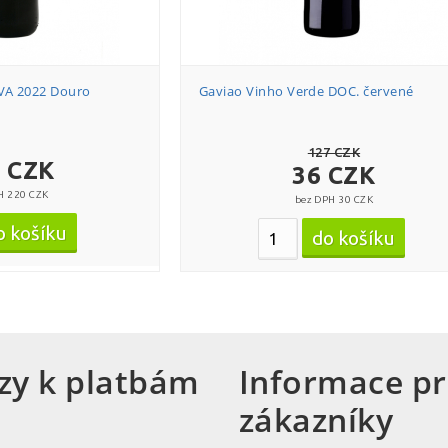
A 2022 Douro
Gaviao Vinho Verde DOC. červené
127 CZK
 CZK
36 CZK
H 220 CZK
bez DPH 30 CZK
zy k platbám
Informace p
zákazníky