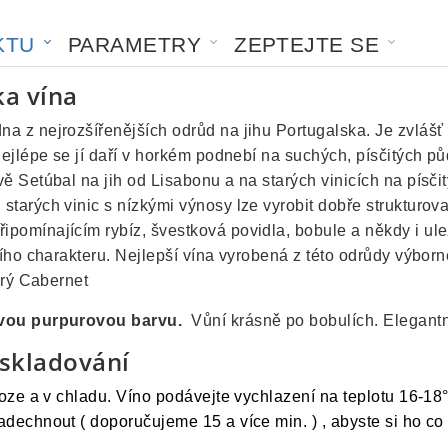
KTU
PARAMETRY
ZEPTEJTE SE
ka vína
na z nejrozšířenějších odrůd na jihu Portugalska. Je zvlášť
nejlépe se jí daří v horkém podnebí na suchých, písčitých 
ě Setúbal na jih od Lisabonu a na starých vinicích na písč
tarých vinic s nízkými výnosy lze vyrobit dobře strukturovan
pomínajícím rybíz, švestková povidla, bobule a někdy i ul
ního charakteru. Nejlepší vína vyrobená z této odrůdy výbor
arý Cabernet
vou purpurovou barvu.
Vůní krásně po bobulích. Elegantní
 skladování
loze a v chladu. Víno podávejte vychlazení na teplotu 16-18°
dechnout ( doporučujeme 15 a více min. ) , abyste si ho co 