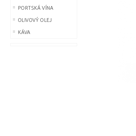
E-
toto tlačítko
mail:
PORTSKÁ VÍNA
se přihlásite
OLIVOVÝ OLEJ
nebo
zaregistrujete
KÁVA
přes sociální
Heslo:
síť Facebook
Facebook
nebo