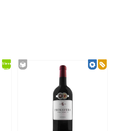
Sleva
71%