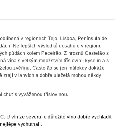
 oblíbená v regionech Tejo, Lisboa, Península de
půdách. Nejlepších výsledků dosahuje v regionu
itých půdách kolem Peceirão. Z hroznů Castelão z
á vína s velkým množstvím tříslovin i kyselin a s
eželou zvěřinu. Castelão se jen málokdy dokáže
ně zrají v lahvích a dobře uleželá mohou někdy
 chuť s vyváženou tříslovinou.
C. U vín ze severu je důležité víno dobře vychladit
nejlépe vychutnali.