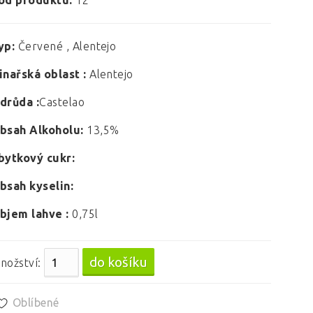
ód produktu:
12
yp:
Červené , Alentejo
inařská oblast :
Alentejo
drůda :
Castelao
bsah Alkoholu:
13,5%
bytkový cukr:
bsah kyselin:
bjem lahve :
0,75l
nožství:
Oblíbené