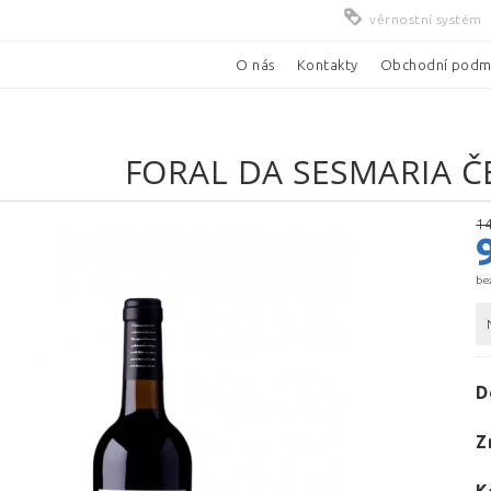
věrnostní systém
O nás
Kontakty
Obchodní podm
FORAL DA SESMARIA 
14
be
D
Z