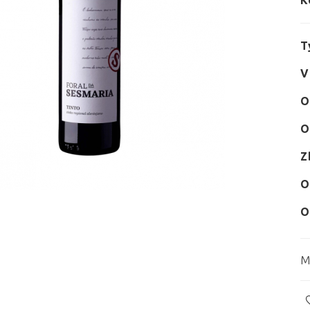
K
T
V
O
O
Z
O
O
M