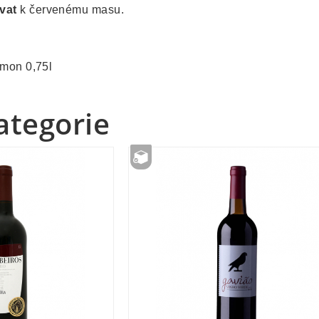
vat
k červenému masu.
amon 0,75l
kategorie