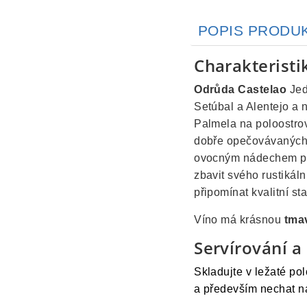
POPIS PRODU
Charakteristi
Odrůda Castelao
Jed
Setúbal a Alentejo a 
Palmela na poloostrov
dobře opečovávaných s
ovocným nádechem při
zbavit svého rustikál
připomínat kvalitní st
Víno má krásnou
tma
Servírování a
Skladujte v ležaté po
a především nechat na