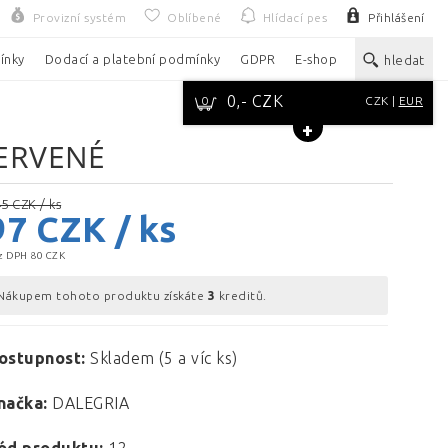
Provizní systém
Oblíbené
Hlídací pes
Přihlášení
ínky
Dodací a platební podmínky
GDPR
E-shop
hledat
0,- CZK
0
CZK
EUR
ČERVENÉ
5 CZK / ks
97
CZK / ks
z DPH 80 CZK
Nákupem tohoto produktu získáte
3
kreditů.
ostupnost:
Skladem (5 a víc ks)
načka:
DALEGRIA