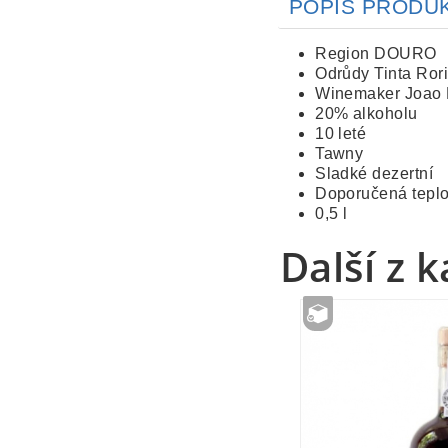
POPIS PRODU
Region DOURO
Odrůdy Tinta Rori
Winemaker Joao
20% alkoholu
10 leté
Tawny
Sladké dezertní
Doporučená teplo
0,5 l
Další z 