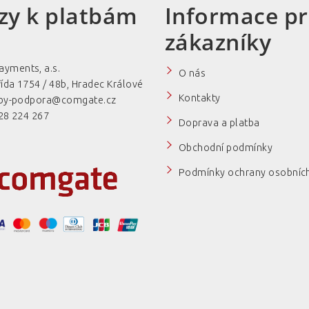
zy k platbám
Informace p
zákazníky
yments, a.s.
O nás
ída 1754 / 48b, Hradec Králové
Kontakty
tby-podpora@comgate.cz
28 224 267
Doprava a platba
Obchodní podmínky
Podmínky ochrany osobních