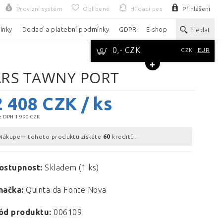
Provizní systém
Oblíbené
Hlídací pes
Přihlášení
ínky
Dodací a platební podmínky
GDPR
E-shop
hledat
0,- CZK
0
CZK
EUR
ARS TAWNY PORT
2 408
CZK / ks
z DPH 1 990 CZK
Nákupem tohoto produktu získáte
60
kreditů.
ostupnost:
Skladem (1 ks)
načka:
Quinta da Fonte Nova
ód produktu:
006109