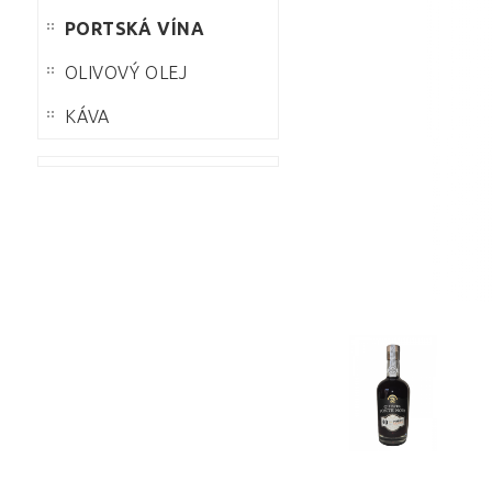
se přihlásite
PORTSKÁ VÍNA
nebo
zaregistrujete
OLIVOVÝ OLEJ
přes sociální
Heslo:
síť Facebook
KÁVA
Facebook
nebo