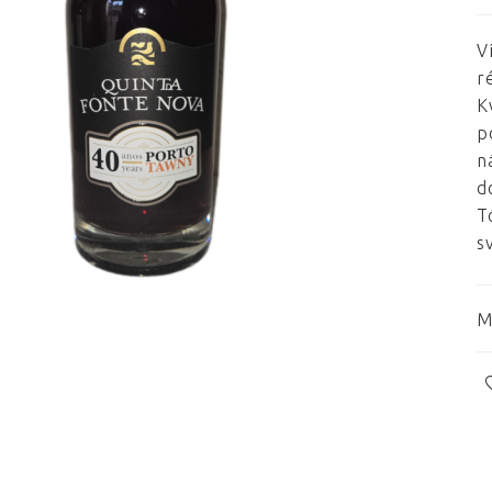
V
r
K
p
n
d
T
s
M