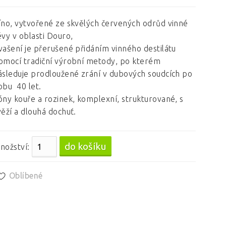
íno, vytvořené ze skvělých červených odrůd vinné
évy v oblasti Douro,
vašení je přerušené přidáním vinného destilátu
omocí tradiční výrobní metody, po kterém
ásleduje prodloužené zrání v dubových soudcích po
obu 40 let.
óny kouře a rozinek, komplexní, strukturované, s
věží a dlouhá dochuť.
nožství:
Oblíbené