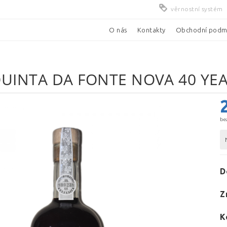
věrnostní systém
O nás
Kontakty
Obchodní podm
UINTA DA FONTE NOVA 40 YE
be
D
Z
K