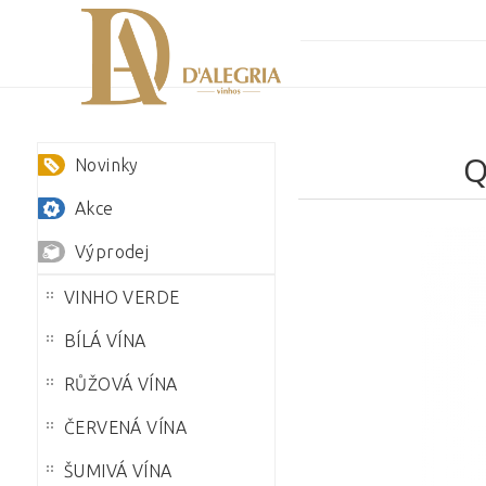
Q
Novinky
Akce
Výprodej
VINHO VERDE
BÍLÁ VÍNA
RŮŽOVÁ VÍNA
ČERVENÁ VÍNA
Klepnutím na
E-
toto tlačítko
ŠUMIVÁ VÍNA
mail: