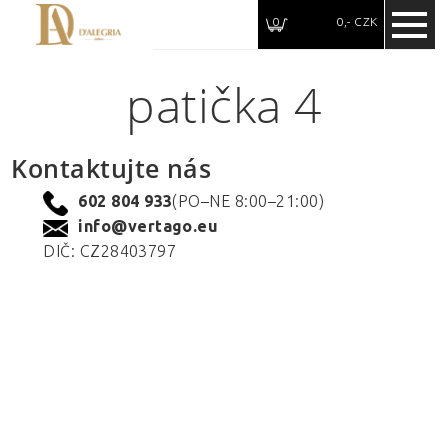
0
0,- CZK
patička 4
Kontaktujte nás
602 804 933
(PO–NE 8:00–21:00)
info@vertago.eu
DIČ: CZ28403797
Klepnutím na
toto tlačítko
se přihlásite
nebo
zaregistrujete