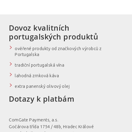
přes sociální
síť Facebook
Dovoz kvalitních
Facebook
portugalských produktů
ověřené produkty od značkových výrobců z
Portugalska
E-
mail:
tradiční portugalská vína
lahodná zrnková káva
extra panenský olivový olej
Heslo:
Dotazy k platbám
ComGate Payments, a.s.
Gočárova třída 1754 / 48b, Hradec Králové